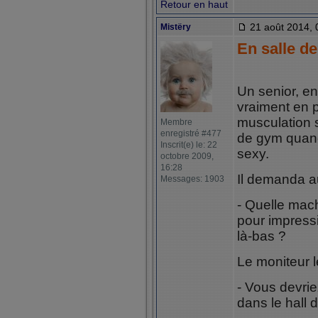
Retour en haut
21 août 2014, 
Mistëry
En salle d
Un senior, e
vraiment en p
musculation 
Membre
enregistré #477
de gym quand
Inscrit(e) le: 22
sexy.
octobre 2009,
16:28
Il demanda au
Messages: 1903
- Quelle mach
pour impress
là-bas ?
Le moniteur le
- Vous devriez
dans le hall 