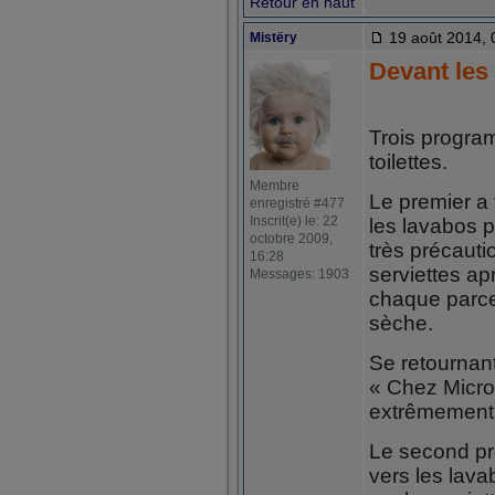
Retour en haut
19 août 2014, 
Mistëry
Devant les 
Trois progra
toilettes.
Membre
Le premier a 
enregistré #477
Inscrit(e) le: 22
les lavabos p
octobre 2009,
très précauti
16:28
serviettes ap
Messages: 1903
chaque parce
sèche.
Se retournant
« Chez Micro
extrêmement 
Le second pr
vers les lava