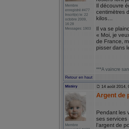
Il découvre 
Membre
enregistré #477
centimètres 
Inscrit(e) le: 22
kilos…
octobre 2009,
16:28
Il va se plain
Messages: 1903
« Moi, je veu
de France, ma
pisser dans l
***A vaincre san
Retour en haut
14 août 2014, 
Mistëry
Argent de 
Pendant les 
ses services 
l’argent de p
Membre