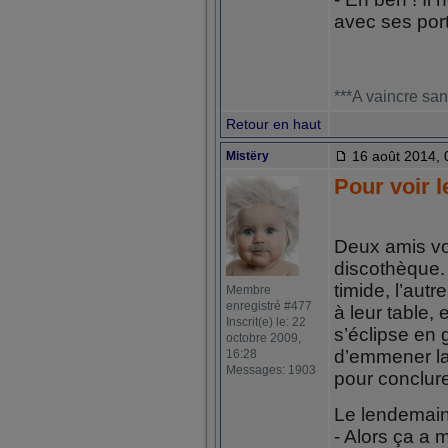
avec ses por
***A vaincre san
Retour en haut
16 août 2014, 
Mistëry
Pour voir l
Deux amis vo
discothèque.
timide, l’autr
Membre
enregistré #477
à leur table, 
Inscrit(e) le: 22
s’éclipse en g
octobre 2009,
d’emmener la 
16:28
Messages: 1903
pour conclur
Le lendemain 
- Alors ça a 