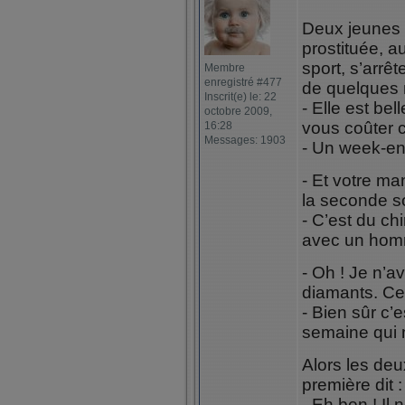
Deux jeunes 
prostituée, 
sport, s’arrê
Membre
enregistré #477
de quelques m
Inscrit(e) le: 22
- Elle est be
octobre 2009,
vous coûter 
16:28
Messages: 1903
- Un week-en
- Et votre man
la seconde sœ
- C’est du chi
avec un homm
- Oh ! Je n’av
diamants. Ce
- Bien sûr c’
semaine qui m
Alors les deu
première dit :
- Eh ben ! Il