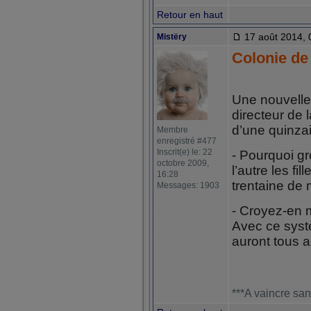
Retour en haut
17 août 2014, 
Mistëry
Colonie de
Une nouvelle
directeur de 
d’une quinza
Membre
enregistré #477
Inscrit(e) le: 22
- Pourquoi gr
octobre 2009,
l’autre les fi
16:28
trentaine de 
Messages: 1903
- Croyez-en m
Avec ce systè
auront tous a
***A vaincre san