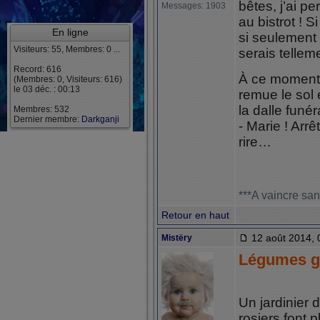
bêtes, j’ai p
Messages: 1903
au bistrot ! S
En ligne
si seulement 
Visiteurs: 55, Membres: 0 ...
serais telle
Record: 616
À ce moment 
(Membres: 0, Visiteurs: 616)
le 03 déc. : 00:13
remue le sol
la dalle funér
Membres: 532
Dernier membre:
Darkganji
- Marie ! Arrê
rire…
***A vaincre san
Retour en haut
12 août 2014, 
Mistëry
Légumes g
Un jardinier 
rosiers font 