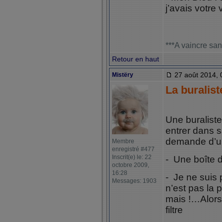
j’avais votre 
***A vaincre san
Retour en haut
27 août 2014, 
Mistëry
La buralist
Une buraliste,
entrer dans 
demande d’une
Membre
enregistré #477
Inscrit(e) le: 22
- Une boîte d’
octobre 2009,
16:28
- Je ne suis
Messages: 1903
n’est pas la
mais !…Alors
filtre