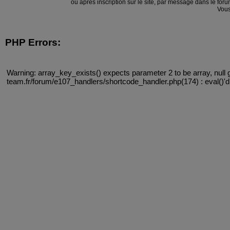
ou après inscription sur le site, par message dans le f
Vous
PHP Errors:
Warning: array_key_exists() expects parameter 2 to be array, null 
team.fr/forum/e107_handlers/shortcode_handler.php(174) : eval()'