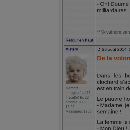
- Oh! Doumé !
milliardaires
***A vaincre san
Retour en haut
26 août 2014, 
Mistëry
De la volon
Dans les be
clochard s’a
est en train d
Membre
enregistré #477
Inscrit(e) le: 22
Le pauvre hom
octobre 2009,
- Madame, je
16:28
semaine !
Messages: 1903
La femme le re
- Mon Dieu ! 