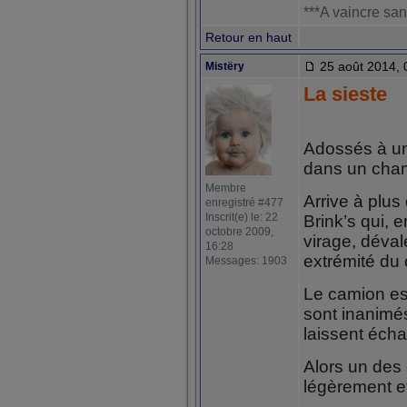
***A vaincre san
Retour en haut
25 août 2014, 
Mistëry
La sieste
Adossés à un 
dans un cham
Membre
Arrive à plus
enregistré #477
Inscrit(e) le: 22
Brink’s qui, 
octobre 2009,
virage, dévale
16:28
extrémité du
Messages: 1903
Le camion es
sont inanimés
laissent éch
Alors un des
légèrement et