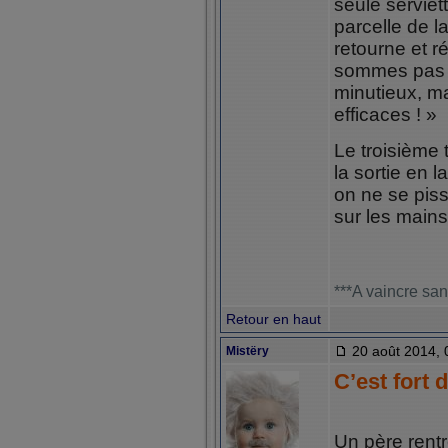
seule serviet
parcelle de la
retourne et r
sommes pas u
minutieux, m
efficaces ! »
Le troisième 
la sortie en 
on ne se pis
sur les mains
***A vaincre san
Retour en haut
20 août 2014, 
Mistëry
C’est fort d
Un père rentr