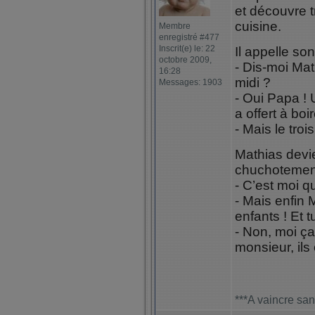
et découvre t
cuisine.
Membre
enregistré #477
Inscrit(e) le: 22
Il appelle son
octobre 2009,
- Dis-moi Math
16:28
midi ?
Messages: 1903
- Oui Papa !
a offert à boi
- Mais le troi
Mathias devie
chuchotement i
- C’est moi qui
- Mais enfin 
enfants ! Et t
- Non, moi ça
monsieur, ils
***A vaincre san