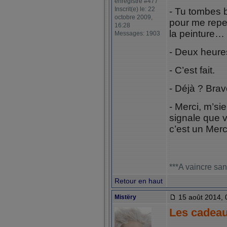
enregistré #477
Inscrit(e) le: 22
- Tu tombes 
octobre 2009,
pour me repei
16:28
la peinture…
Messages: 1903
- Deux heures
- C’est fait.
- Déjà ? Brav
- Merci, m’si
signale que v
c’est un Me
***A vaincre san
Retour en haut
15 août 2014, 
Mistëry
Les cadea