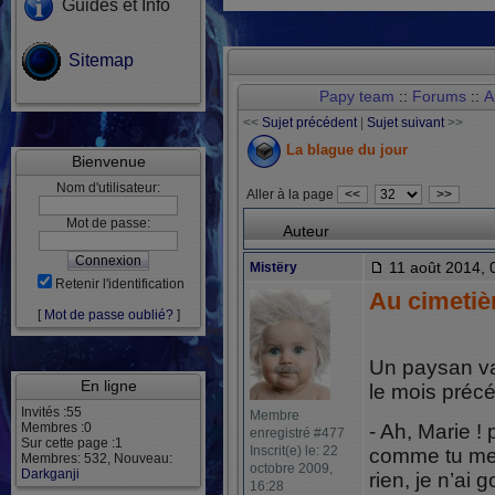
Guides et Info
Sitemap
Papy team
::
Forums
::
A
<<
Sujet précédent
|
Sujet suivant
>>
La blague du jour
Bienvenue
Nom d'utilisateur:
Aller à la page
<<
>>
Mot de passe:
Auteur
11 août 2014, 
Mistëry
Retenir l'identification
Au cimetiè
[
Mot de passe oublié?
]
Un paysan va
En ligne
le mois préc
Invités :55
Membre
Membres :0
- Ah, Marie ! 
enregistré #477
Sur cette page :1
Inscrit(e) le: 22
comme tu me 
Membres: 532, Nouveau:
octobre 2009,
Darkganji
rien, je n’ai
16:28