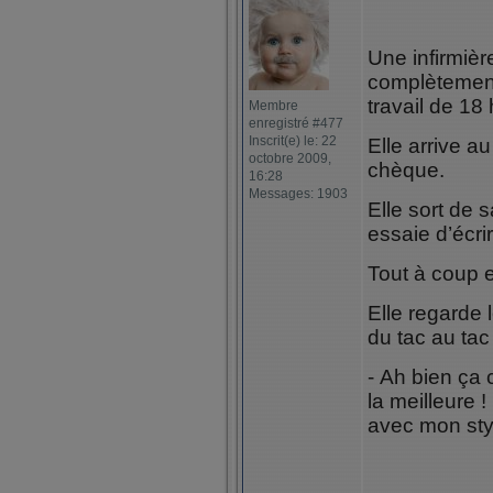
Une infirmièr
complètement
travail de 18
Membre
enregistré #477
Inscrit(e) le: 22
Elle arrive a
octobre 2009,
chèque.
16:28
Messages: 1903
Elle sort de 
essaie d’écri
Tout à coup e
Elle regarde 
du tac au tac e
- Ah bien ça 
la meilleure !
avec mon stylo