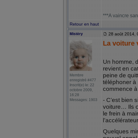
***A vaincre san
Retour en haut
28 août 2014, 
Mistëry
La voiture 
Un homme, da
revient en ca
peine de qui
Membre
enregistré #477
téléphoner à 
Inscrit(e) le: 22
commence à e
octobre 2009,
16:28
- C’est bien s
Messages: 1903
voiture… Ils o
le frein à m
l’accélérate
Quelques minu