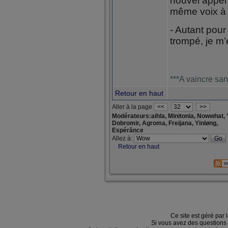
nouvel appel e
même voix à l
- Autant pour
trompé, je m’
***A vaincre san
Retour en haut
Aller à la page
<<
>>
Modérateurs:aihla, Minitonia, Nowwhat, 
Dobromir, Agroma, Freijana, Yinløng,
Espérãnce
Allez à:
Retour en haut
Ce site est géré par 
Si vous avez des questions