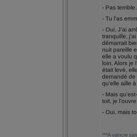
- Pas terribl
- Tu l’as emm
- Oui. J’ai ar
tranquille, j’a
démarrait bie
nuit pareille 
elle a voulu q
loin. Alors je 
était levé, el
demandé de la
qu’elle aille à
- Mais qu’est
toit, je l’ouv
- Oui, mais t
***A vaincre san