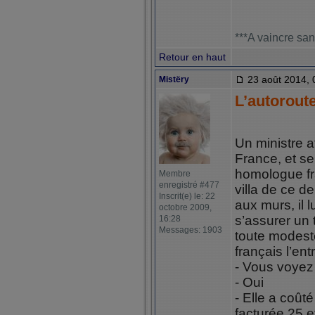
***A vaincre san
Retour en haut
23 août 2014, 
Mistëry
L’autorout
Un ministre a
France, et se 
homologue fr
Membre
enregistré #477
villa de ce de
Inscrit(e) le: 22
aux murs, il 
octobre 2009,
s’assurer un 
16:28
Messages: 1903
toute modest
français l’ent
- Vous voyez 
- Oui
- Elle a coûté 
facturée 25 e