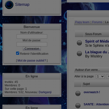
Sitemap
Papy team
::
Forums
:: La
Bienvenue
Nom d'utilisateur:
Sous-Forum
Mot de passe:
Spirit of Médi
Si le Sphinx n
La blague du 
Retenir l'identification
By Mistëry
[
Mot de passe oublié?
]
Autour d'un verre...
En ligne
Aller à la page
Invités :45
Sujet
Membres :0
Sur cette page :1
Membres: 532, Nouveau:
Darkganji
overwatch !
SANTE : Attention 
En ligne