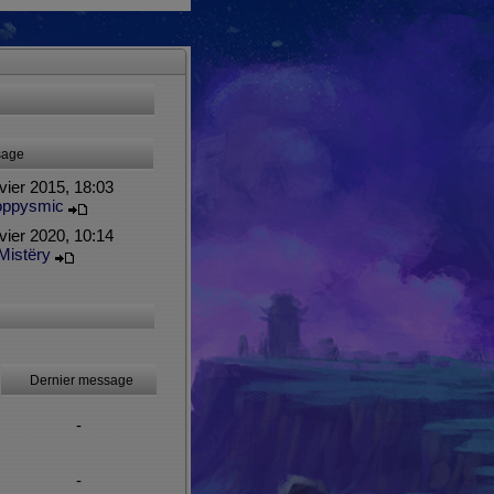
sage
vier 2015, 18:03
oppysmic
vier 2020, 10:14
Mistëry
Dernier message
-
-