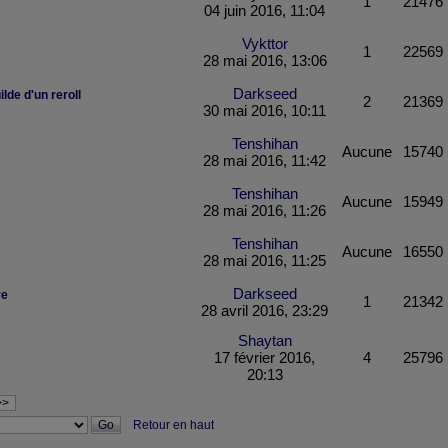
1
21476
04 juin 2016, 11:04
Vykttor
1
22569
28 mai 2016, 13:06
Darkseed
lde d'un reroll
2
21369
30 mai 2016, 10:11
Tenshihan
Aucune
15740
28 mai 2016, 11:42
Tenshihan
Aucune
15949
28 mai 2016, 11:26
Tenshihan
Aucune
16550
28 mai 2016, 11:25
Darkseed
re
1
21342
28 avril 2016, 23:29
Shaytan
17 février 2016,
4
25796
20:13
>>
Retour en haut