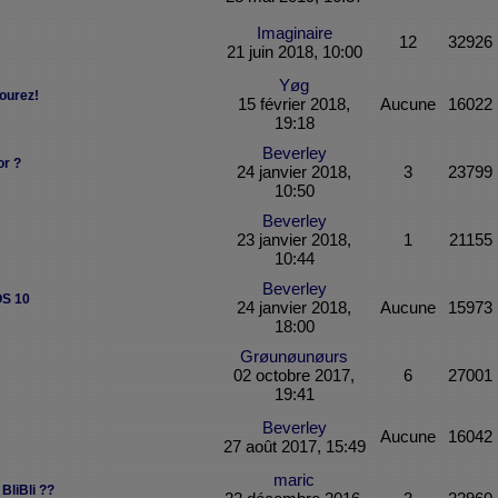
Imaginaire
12
32926
21 juin 2018, 10:00
Yøg
vourez!
15 février 2018,
Aucune
16022
19:18
Beverley
or ?
24 janvier 2018,
3
23799
10:50
Beverley
23 janvier 2018,
1
21155
10:44
Beverley
OS 10
24 janvier 2018,
Aucune
15973
18:00
Grøunøunøurs
02 octobre 2017,
6
27001
19:41
Beverley
Aucune
16042
27 août 2017, 15:49
maric
BliBli ??