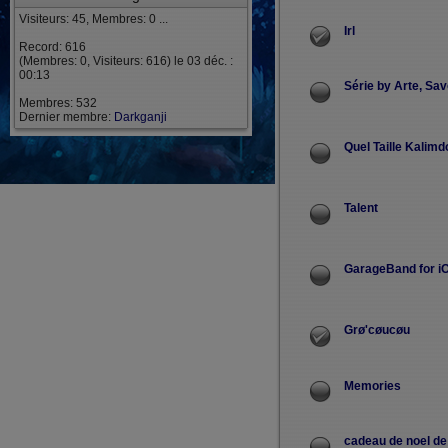
Visiteurs: 45, Membres: 0 ...
Irl
Record: 616
(Membres: 0, Visiteurs: 616) le 03 déc. :
00:13
Série by Arte, Sa
Membres: 532
Dernier membre:
Darkganji
Quel Taille Kalimd
Talent
GarageBand for i
Grø'cøucøu
Memories
cadeau de noel de 