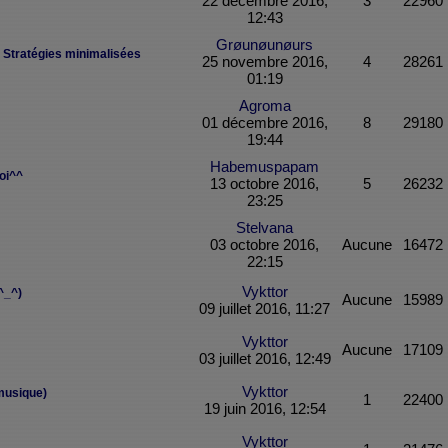
22 décembre 2016,
3
22960
12:43
Grøunøunøurs
 Stratégies minimalisées
25 novembre 2016,
4
28261
01:19
Agroma
01 décembre 2016,
8
29180
19:44
Habemuspapam
moi^^
13 octobre 2016,
5
26232
23:25
Stelvana
03 octobre 2016,
Aucune
16472
22:15
Vykttor
^_^)
Aucune
15989
09 juillet 2016, 11:27
Vykttor
Aucune
17109
03 juillet 2016, 12:49
Vykttor
musique)
1
22400
19 juin 2016, 12:54
Vykttor