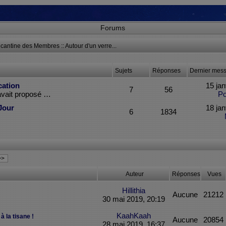
Forums
 cantine des Membres :: Autour d'un verre...
Sujets
Réponses
Dernier mes
cation
15 jan
7
56
’avait proposé …
P
Jour
18 jan
6
1834
>>
Auteur
Réponses
Vues
Hillithia
Aucune
21212
30 mai 2019, 20:19
KaahKaah
à la tisane !
Aucune
20854
28 mai 2019, 16:37