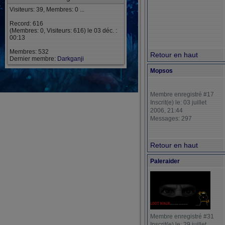
Visiteurs: 39, Membres: 0 ...
Record: 616
(Membres: 0, Visiteurs: 616) le 03 déc. :
00:13
Membres: 532
Retour en haut
Dernier membre:
Darkganji
Mopsos
Membre enregistré #17
Inscrit(e) le: 03 juillet
2006, 21:44
Messages: 297
Retour en haut
Paleraider
Membre enregistré #31
Inscrit(e) le: 29 juillet