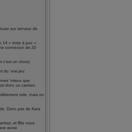
Jouer sur serveur de
lu 14 « mise à jour »
 une connexion de 20
 c’est un choix).
 du 'vrai jeu'.
armes 'mieux que
ussi donc un camion
mplètement vide, mais on
nde. Donc pas de Kara
rtout, et Bliz nous
ace aussi.