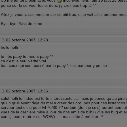
Co me tenterai bien avec vous
Inconvhenient, raid 25 faut 25 pers
perso sur le serveur teste, donc j'y croit pas trop là ^^
Allez je vous laisse mediter sur ce ptit truc, et je vait allez emener mes f
Bye, bye, /kiss de zone
02 octobre 2007, 12:28
hello helfi
tu nés papy tu meurs papy ^^
ça c'est la seul vérité vrai
tout ceux qui sont passé par la papy 1 fois par jour y pense
02 octobre 2007, 13:36
salut helfi ton idee est forte interessante...... mais je pense qu au pire
qu'un grull ayant deja du mal a creer des groupes pour ces instances !
serveur test c est pour lvl 70/80 ?? certain (dont je suis) auront peut 
vues de la derniere mise a jour de nos amis de blibli (vive les bug et
config' pour rentrer sur WOW) ..... mais idée à méditer !!!