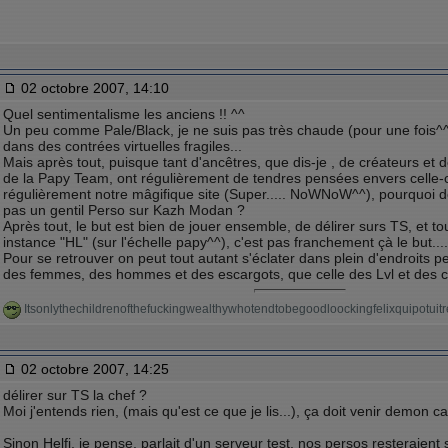
02 octobre 2007, 14:10
Quel sentimentalisme les anciens !! ^^
Un peu comme Pale/Black, je ne suis pas très chaude (pour une fois^
dans des contrées virtuelles fragiles...
Mais après tout, puisque tant d'ancêtres, que dis-je , de créateurs e
de la Papy Team, ont régulièrement de tendres pensées envers celle-ci,
régulièrement notre mâgifique site (Super..... NoWNoW^^), pourquoi do
pas un gentil Perso sur Kazh Modan ?
Après tout, le but est bien de jouer ensemble, de délirer surs TS, et tout
instance "HL" (sur l'échelle papy^^), c'est pas franchement çà le but....
Pour se retrouver on peut tout autant s'éclater dans plein d'endroits pe
des femmes, des hommes et des escargots, que celle des Lvl et des 
Itsonlythechildrenofthefuckingwealthywhotendtobegoodloockingfelixquipotu
02 octobre 2007, 14:25
délirer sur TS la chef ?
Moi j'entends rien, (mais qu'est ce que je lis...), ça doit venir demon c
Sinon Helfi, je pense, parlait d'un serveur test, nos persos resteraie