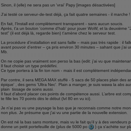
Sinon, il (elle) ne sera pas un 'vrai' Papy [images désactivées]
J'ai testé ce serveur-de-test déjà, ça fait quatre semaines - il marche !
En fait, l'Install est complètement transparent - sans aucun soucis.
Après, t'a un bouton 'comme d'hab' pour jouer WoW, et la deuxième "
test" (il est déjà là, regarde bien) t'amène chez le serveur test.
La procédure d’installation est sans faille – mais pas très rapide : il fal
avant pouvoir d’entrer – ça pris environ 30 minutes – sahant que j’ai
Mb.
On ne copie pas vraiment son perso la bas (edit: j’ai vu que maintenant
Il faut choisir un type prédéfini.
Ce type portera à la fin ton nom - mais il est complètement indépendant
Par contre, il sera MEGA MAX stuffé - 5 sacs de 50 places plain des 
épique' , des gems 'Ultra Nec'. Plain a manger, je suis wawa la abs a
plain tissage de soins aussi.
Il faut d’abord placer ces points de compétence aussi. L’arbre est co
te fille les 70 points dès le début (lvl 80 en vu ici).
Je n'ai pas vu une paysage la bas que je reconnais comme notre mo
non plus. Je présume que j'ai vu une partie de la nouvelle extension.
On est né la bas sans monture, mais vu le fait qu'il y à des vendeurs pa
donne un petit portefeuille de (plus de 5000 po
) ça s'achète sur pl