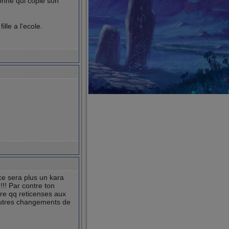
onne qui copie son
ille a l'ecole.
 ce sera plus un kara
!!! Par contre ton
etre qq reticenses aux
 autres changements de