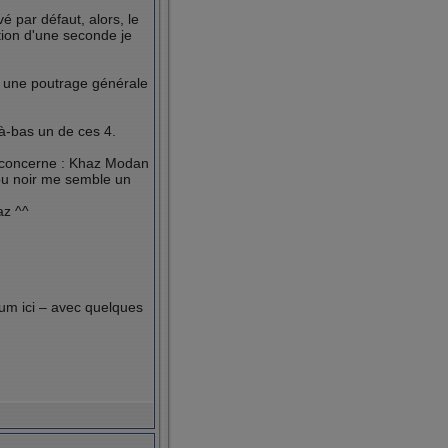
 par défaut, alors, le
tion d'une seconde je
is une poutrage générale
là-bas un de ces 4.
e concerne : Khaz Modan
rou noir me semble un
az ^^
um ici – avec quelques