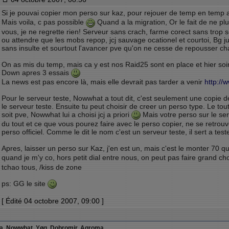
Si je pouvai copier mon perso sur kaz, pour rejouer de temp en temp a
Mais voila, c pas possible
Quand a la migration, Or le fait de ne pl
vous, je ne regrette rien! Serveur sans crach, farme corect sans trop 
ou attendre que les mobs repop, jcj sauvage ocationel et courtoi, Bg jus
sans insulte et sourtout l'avancer pve qu'on ne cesse de repousser ch
On as mis du temp, mais ca y est nos Raid25 sont en place et hier soi
Down apres 3 essais
La news est pas encore là, mais elle devrait pas tarder a venir
http://
Pour le serveur teste, Nowwhat a tout dit, c'est seulement une copie d
le serveur teste. Ensuite tu peut choisir de creer un perso type. Le tout 
soit pve, Nowwhat lui a choisi jcj a priori
Mais votre perso sur le ser
du tout et ce que vous pourez faire avec le perso copier, ne se retrou
perso officiel. Comme le dit le nom c'est un serveur teste, il sert a test
Apres, laisser un perso sur Kaz, j'en est un, mais c'est le monter 70 
quand je m'y co, hors petit dial entre nous, on peut pas faire grand c
tchao tous, /kiss de zone
ps: GG le site
[ Édité 04 octobre 2007, 09:00 ]
ia, Nowwhat, Yøg, Dobromir, Agroma,