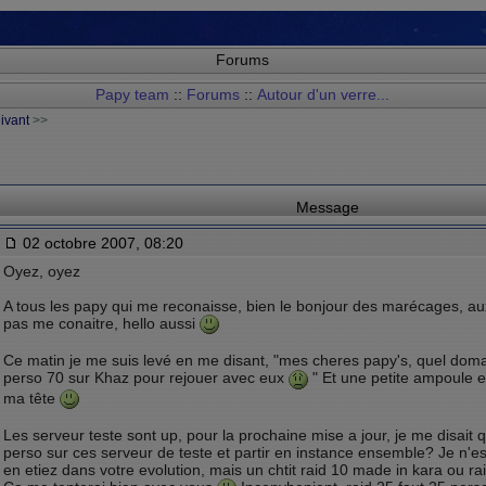
Forums
Papy team
::
Forums
::
Autour d'un verre...
uivant
>>
Message
02 octobre 2007, 08:20
Oyez, oyez
A tous les papy qui me reconaisse, bien le bonjour des marécages, au
pas me conaitre, hello aussi
Ce matin je me suis levé en me disant, "mes cheres papy's, quel doma
perso 70 sur Khaz pour rejouer avec eux
" Et une petite ampoule 
ma tête
Les serveur teste sont up, pour la prochaine mise a jour, je me disait 
perso sur ces serveur de teste et partir en instance ensemble? Je n'e
en etiez dans votre evolution, mais un chtit raid 10 made in kara ou ra