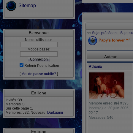
Sitemap
Bienvenue
<<
Sujet précédent
|
Sujet s
Nom d'utilisateur:
Papy's forever ^^
Mot de passe:
Auteur
Retenir l'identification
Athania
[
Mot de passe oublié?
]
En ligne
Invités :39
Membre enregistré #395
Membres :0
Inscrit(e) le: 30 juin 2006,
Sur cette page :1
Membres: 532, Nouveau:
Darkganji
22:17
Messages: 546
En ligne