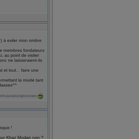
^) à exiler mon ombre
t de membres fondateurs
 au point de visiter
nc ne laisseraient-ils
 et tout... faire une
rmettant la mixité tant
classes^^
itremcausascognoscare
asque !
nt sur Khaz Modan non ?