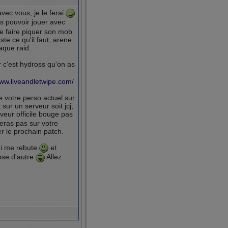
vec vous, je le ferai
us pouvoir jouer avec
se faire piquer son mob
te ce qu'il faut, arene
aque raid.
r c'est hydross qu'on as
www.liveandletwipe.com/
e votre perso actuel sur
sur un serveur soit jcj,
veur officile bouge pas
veras pas sur votre
er le prochain patch.
qui me rebute
et
hose d'autre
Allez