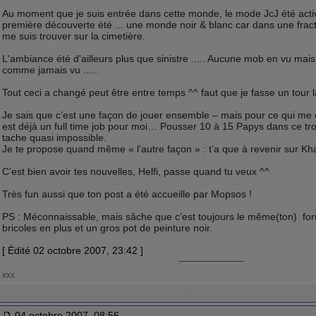
Au moment que je suis entrée dans cette monde, le mode JcJ été activé
première découverte été ... une monde noir & blanc car dans une frac
me suis trouver sur la cimetière.
L'ambiance été d'ailleurs plus que sinistre ..... Aucune mob en vu ma
comme jamais vu .....
Tout ceci a changé peut être entre temps ^^ faut que je fasse un tour 
Je sais que c’est une façon de jouer ensemble – mais pour ce qui m
est déjà un full time job pour moi… Pousser 10 à 15 Papys dans ce t
tache quasi impossible.
Je te propose quand même « l’autre façon » : t’a que à revenir sur Kh
C’est bien avoir tes nouvelles, Helfi, passe quand tu veux ^^
Très fun aussi que ton post a été accueille par Mopsos !
PS : Méconnaissable, mais sâche que c’est toujours le même(ton) for
bricoles en plus et un gros pot de peinture noir.
[ Édité 02 octobre 2007, 23:42 ]
xxx
04 octobre 2007, 08:56