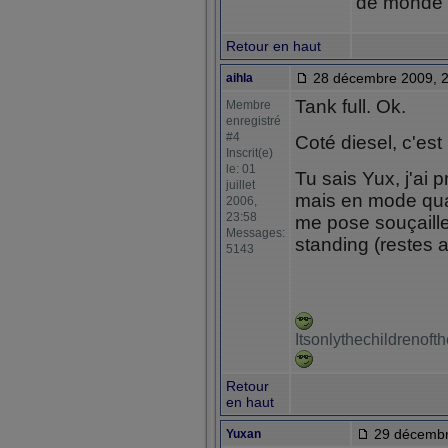
de monde u
Retour en haut
28 décembre 2009, 2
aihla
Tank full. Ok.
Membre
enregistré
#4
Coté diesel, c'est
Inscrit(e)
le: 01
Tu sais Yux, j'ai 
juillet
mais en mode quand
2006,
23:58
me pose souçailles
Messages:
standing (restes a
5143
Itsonlythechildrenof
Retour
en haut
29 décembr
Yuxan