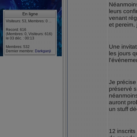
Néanmoins 
leurs conf
En ligne
venant rég
Visiteurs: 53, Membres: 0 ...
et pereim, 
Record: 616
(Membres: 0, Visiteurs: 616)
le 03 déc. : 00:13
Une invita
Membres: 532
Dernier membre:
Darkganji
les jours q
l'événemen
Je précise 
préservé s
néanmoins 
auront pro
un stuff dé
12 inscrit