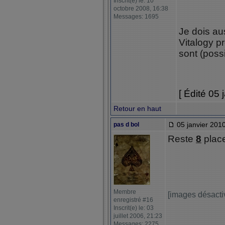
Inscrit(e) le: 10
octobre 2008, 16:38
Messages: 1695
Je dois au
Vitalogy p
sont (possi
[ Édité 05 
Retour en haut
05 janvier 2010
pas d bol
Reste
8
plac
Membre
[images désacti
enregistré #16
Inscrit(e) le: 03
juillet 2006, 21:23
Messages: 2275