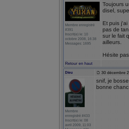
Toujours u
disel, su
Et puis j'a
Membre enregistré
pas de tank
#391
Inscrit(e) le: 10
sur le fai
octobre 2008, 16:38
ailleurs.
Messages: 1695
Hésite pas 
Retour en haut
30 décembre 2
Dieu
snif, je boss
bonne chan
Membre
enregistré #433
Inscrit(e) le: 08
avril 2009, 11:03