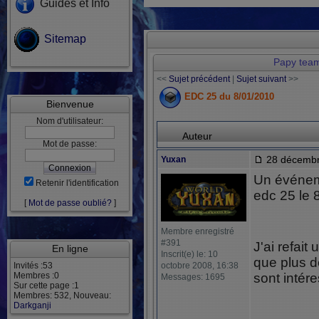
Guides et Info
Sitemap
Papy tea
<<
Sujet précédent
|
Sujet suivant
>>
EDC 25 du 8/01/2010
Bienvenue
Nom d'utilisateur:
Auteur
Mot de passe:
28 décembr
Yuxan
Un événeme
Retenir l'identification
edc 25 le 
[
Mot de passe oublié?
]
Membre enregistré
#391
J'ai refait
En ligne
Inscrit(e) le: 10
que plus d
Invités :53
octobre 2008, 16:38
Membres :0
sont intére
Messages: 1695
Sur cette page :1
Membres: 532, Nouveau:
Darkganji