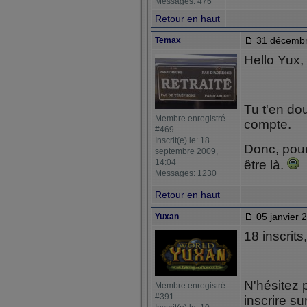
Messages: 476
Retour en haut
31 décembr
Temax
Hello Yux,
Tu t'en do
Membre enregistré
compte.
#469
Inscrit(e) le: 18
Donc, pour
septembre 2009,
14:04
être là.
Messages: 1230
Retour en haut
05 janvier 
Yuxan
18 inscrits,
N'hésitez 
Membre enregistré
#391
inscrire s