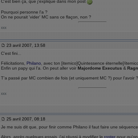
C'est bien ça, que j'explique dans mon post
Pourquoi personne l'a ?
On ne pourait 'vider' MC sans ce flaçon, non ?
xxx
23 avril 2007, 13:58
C'est fini...
Félicitations,
Philano
, avec ton [itemico]Quintessence éternelle[/itemico
Enfin un papy qui l'a. On peut aller voir
Majordome Executus
&
Ragn
T'a passé par MC combien de fois (et uniquement MC ?) pour l'avoir 
xxx
25 avril 2007, 08:18
Je me suis dit que, pour finir comme Philano il faut faire une séquenc
Alors, après quelques essais, j'ai réussi à modifier le
roster
pour qu'on 