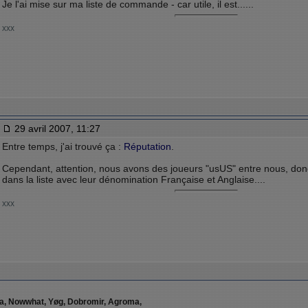
Je l'ai mise sur ma liste de commande - car utile, il est......
xxx
29 avril 2007, 11:27
Entre temps, j'ai trouvé ça :
Réputation
.
Cependant, attention, nous avons des joueurs "usUS" entre nous, donc 
dans la liste avec leur dénomination Française et Anglaise....
xxx
ia, Nowwhat, Yøg, Dobromir, Agroma,