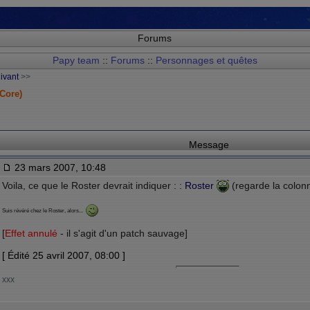
Forums
Papy team
::
Forums
::
Personnages et quêtes
uivant
>>
Core)
Message
23 mars 2007, 10:48
Voila, ce que le Roster devrait indiquer : :
Roster
(regarde la colo
Suis révéré chez le Roster, alors...
[
Effet annulé
- il s'agit d'un patch sauvage]
[ Édité 25 avril 2007, 08:00 ]
xxx