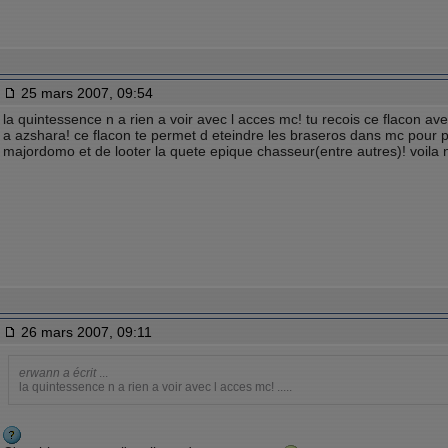
25 mars 2007, 09:54
la quintessence n a rien a voir avec l acces mc! tu recois ce flacon av
a azshara! ce flacon te permet d eteindre les braseros dans mc pour p
majordomo et de looter la quete epique chasseur(entre autres)! voila
26 mars 2007, 09:11
erwann a écrit
...
la quintessence n a rien a voir avec l acces mc! .....