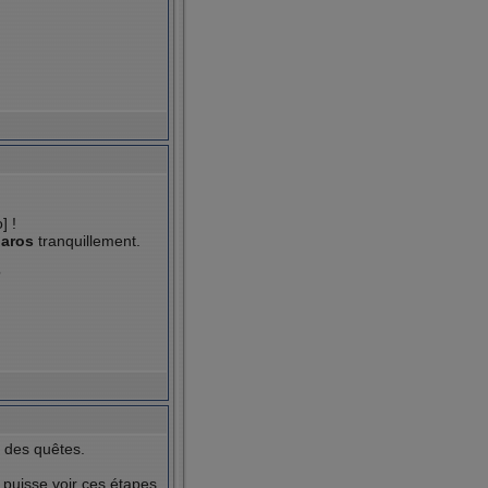
] !
aros
tranquillement.
?
e des quêtes.
puisse voir ces étapes.