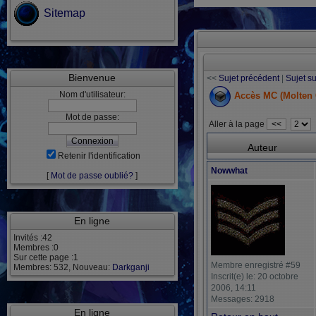
Sitemap
Bienvenue
<<
Sujet précédent
|
Sujet s
Nom d'utilisateur:
Accès MC (Molten 
Mot de passe:
Aller à la page
<<
Auteur
Retenir l'identification
Nowwhat
[
Mot de passe oublié?
]
En ligne
Invités :42
Membres :0
Sur cette page :1
Membre enregistré #59
Membres: 532, Nouveau:
Darkganji
Inscrit(e) le: 20 octobre
2006, 14:11
Messages: 2918
En ligne