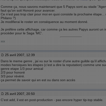
Comme ça, nous savons maintenant que 5 Papys sont au stade "Agent 
faut qu'on soit Honoré pour avancer.
Ce n’est pas trop clair pour moi en quoi consiste la prochaine étape... 
Philano ?)
Je modifierai le roster en conséquence au moment donné.
Je préfère cette affichage, car comme ça les autres Papys auront un
procéder pour le Saga 'MC'.
xxx
25 avril 2007, 12:39
Dans le meme genre , jai vu sur le roster d'une autre guilde qu'il affich
modes heroiques les étapes (c'est a dire la reputation) comme une su
genre etape 1/3 pour amical
2/3 pour honoré
3/3 pour révéré.
ça permet de savoir qui en est ou dans son accès
25 avril 2007, 20:50
C'est add, il est en post-production - pas encore hyper tip-top stable.