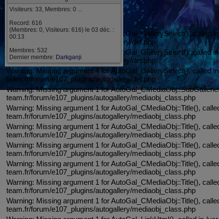
PHP Errors:
Visiteurs: 33, Membres: 0 ...
Record: 616
(Membres: 0, Visiteurs: 616) le 03 déc. :
Warning: Missing argument 2 for AutoGal_GallerySelect(), called i
00:13
team.fr/forum/e107_plugins/autogallery/def.php
Membres: 532
Warning: Missing argument 3 for AutoGal_GallerySelect(), called i
Dernier membre:
Darkganji
team.fr/forum/e107_plugins/autogallery/def.php
Warning: Missing argument 4 for AutoGal_GallerySelect(), called i
team.fr/forum/e107_plugins/autogallery/def.php
Warning: Missing argument 1 for AutoGal_CMediaObj::SubGalleries()
team.fr/forum/e107_plugins/autogallery/mediaobj_class.php
Warning: Missing argument 1 for AutoGal_CMediaObj::Title(), calle
team.fr/forum/e107_plugins/autogallery/mediaobj_class.php
Warning: Missing argument 1 for AutoGal_CMediaObj::Title(), calle
team.fr/forum/e107_plugins/autogallery/mediaobj_class.php
Warning: Missing argument 1 for AutoGal_CMediaObj::Title(), calle
team.fr/forum/e107_plugins/autogallery/mediaobj_class.php
Warning: Missing argument 1 for AutoGal_CMediaObj::Title(), calle
team.fr/forum/e107_plugins/autogallery/mediaobj_class.php
Warning: Missing argument 1 for AutoGal_CMediaObj::Title(), calle
team.fr/forum/e107_plugins/autogallery/mediaobj_class.php
Warning: Missing argument 1 for AutoGal_CMediaObj::Title(), calle
team.fr/forum/e107_plugins/autogallery/mediaobj_class.php