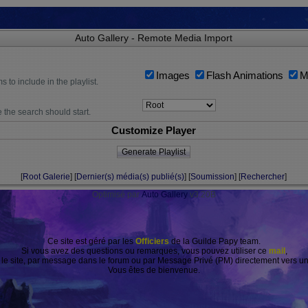
Auto Gallery - Remote Media Import
Images
Flash Animations
M
s to include in the playlist.
e the search should start.
Customize Player
[
Root Galerie
] [
Dernier(s) média(s) publié(s)
] [
Soumission
] [
Rechercher
]
Optimisé par
Auto Gallery
v3.20B
Ce site est géré par les
Officiers
de la Guilde Papy team.
Si vous avez des questions ou remarques, vous pouvez utiliser ce
mail
,
r le site, par message dans le forum ou par Message Privé (PM) directement vers 
Vous êtes de bienvenue.