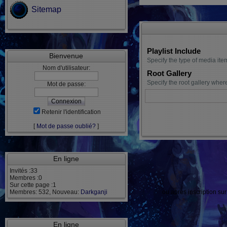
Sitemap
Playlist Include
Bienvenue
Specify the type of media item
Nom d'utilisateur:
Root Gallery
Specify the root gallery wher
Mot de passe:
Retenir l'identification
[
Mot de passe oublié?
]
En ligne
Invités :33
Membres :0
Sur cette page :1
Membres: 532, Nouveau:
Darkganji
ou après inscription su
En ligne